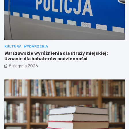
KULTURA
WYDARZENIA
Warszawskie wyróżnienia dla straży miejskiej:
Uznanie dla bohaterów codzienności
5 sierpnia 2026