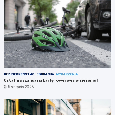
BEZPIECZEŃSTWO
EDUKACJA
WYDARZENIA
Ostatnia szansa na kartę rowerową w sierpniu!
5 sierpnia 2026