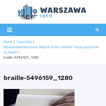
Skip
to
content
Wars
Home
Turystyka
Niewidzialna Wystawa. Miejsce, które odmieni Twoje spojrzenie
na świat!
braille-5496159_1280
braille-5496159_1280