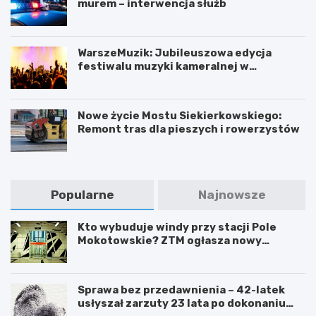
murem – interwencja służb
WarszeMuzik: Jubileuszowa edycja
festiwalu muzyki kameralnej w
Warszawie
Nowe życie Mostu Siekierkowskiego:
Remont tras dla pieszych i rowerzystów
Popularne
Najnowsze
Kto wybuduje windy przy stacji Pole
Mokotowskie? ZTM ogłasza nowy
przetarg
Sprawa bez przedawnienia – 42-latek
usłyszał zarzuty 23 lata po dokonaniu