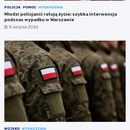
POLICJA
POMOC
WYDARZENIA
Młodzi policjanci ratują życie: szybka interwencja
podczas wypadku w Warszawie
8 sierpnia 2026
WOJSKO
WYDARZENIA