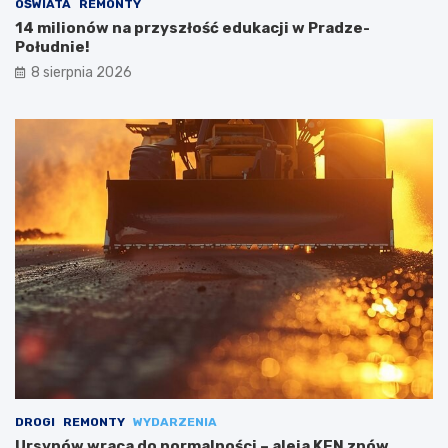
OŚWIATA
REMONTY
14 milionów na przyszłość edukacji w Pradze-
Południe!
8 sierpnia 2026
DROGI
REMONTY
WYDARZENIA
Ursynów wraca do normalności – aleja KEN znów