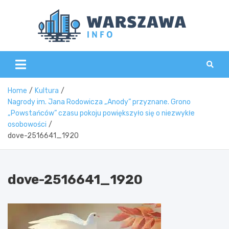
Skip
to
content
Wars
Home
Kultura
Nagrody im. Jana Rodowicza „Anody” przyznane. Grono
„Powstańców” czasu pokoju powiększyło się o niezwykłe
osobowości
dove-2516641_1920
dove-2516641_1920